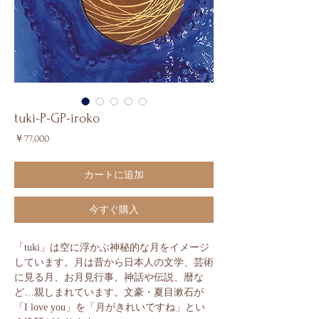
tuki-P-GP-iroko
価
￥77,000
格
カートに追加
今すぐ購入
「tuki」は空に浮かぶ神秘的な月をイメージ
しています。月は昔から日本人の文学、芸術
に見る月、お月見行事、神話や伝説、暦な
ど…親しまれています。文豪・夏目漱石が
「I love you」を「月がきれいですね」とい