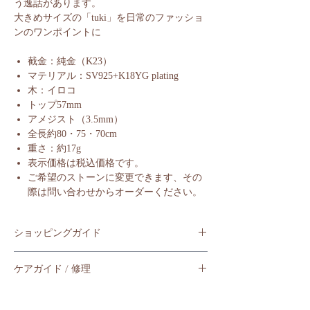
う逸話があります。
大きめサイズの「tuki」を日常のファッショ
ンのワンポイントに
截金：純金（K23）
マテリアル：SV925+K18YG plating
木：イロコ
トップ57mm
アメジスト（3.5mm）
全長約80・75・70cm
重さ：約17g
表示価格は税込価格です。
ご希望のストーンに変更できます、その
際は問い合わせからオーダーください。
ショッピングガイド
＜ショッピングガイド＞
ケアガイド / 修理
ショッピングに関する詳細を記載しておりま
す。購入前にご確認ください。
＜ケアガイド / 修理＞
商品に関する日常のメンテナンスや修理につ