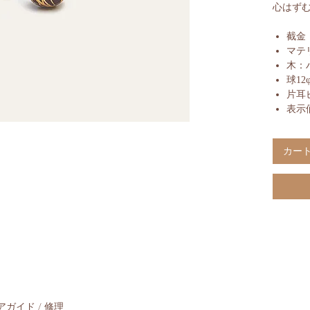
心はず
截金
マテリ
木：
球12
片耳
表示
カー
アガイド / 修理