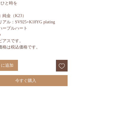
むひと時を
：純金（K23）
アル：SV925+K18YG plating
ハープルハート
φ
ピアスです。
価格は税込価格です。
トに追加
今すぐ購入