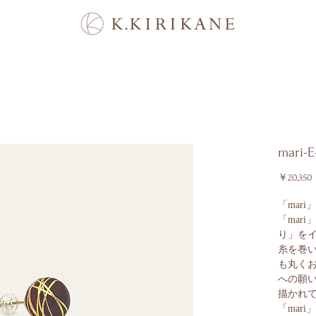
mari-E
￥20,350
「mar
「mar
り」を
糸を巻
も丸く
への願
描かれ
「mar