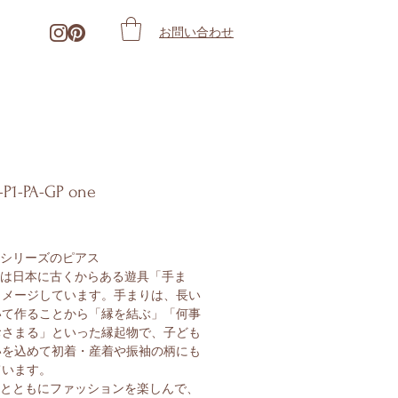
お問い合わせ
-P1-PA-GP one
価
格
i」シリーズのピアス
i」は日本に古くからある遊具「手ま
イメージしています。手まりは、長い
いて作ることから「縁を結ぶ」「何事
おさまる」といった縁起物で、子ども
いを込めて初着・産着や振袖の柄にも
ています。
i」とともにファッションを楽しんで、