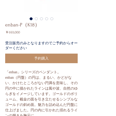
enban-P（K18）
価
￥693,000
格
受注販売のみとなりますのでご予約からオー
ダーください
予約購入
「enban」シリーズのペンダント。
enban（円盤）の円は、まるい、かどがな
い、かけたところがない円満を意味し、その
円の中に描かれたラインは風や波、自然のゆ
らぎをイメージしています。ゴールドのボリ
ューム、截金の面を引き立たせるシンプルな
ゴールドの斜め面。魅力を詰め込んだ円盤に
仕上げました。円の内に引かれた揺れるライ
ンの輝きを胸元に。