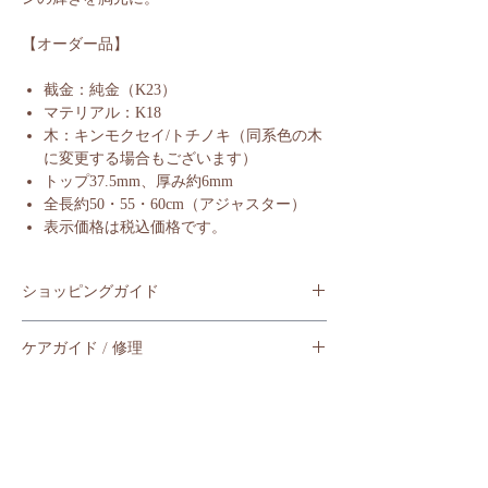
【オーダー品】
截金：純金（K23）
マテリアル：K18
木：キンモクセイ/トチノキ（同系色の木
に変更する場合もございます）
トップ37.5mm、厚み約6mm
全長約50・55・60cm（アジャスター）
表示価格は税込価格です。
ショッピングガイド
＜ショッピングガイド＞
ケアガイド / 修理
ショッピングに関する詳細を記載しておりま
す。購入前にご確認ください。
＜ケアガイド / 修理＞
商品に関する日常のメンテナンスや修理につ
いて記載してあります。ご購入前にご確認く
ださい。